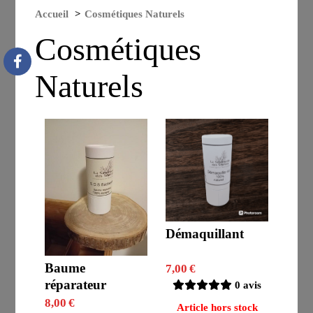
Accueil
Cosmétiques Naturels
Cosmétiques
Naturels
Démaquillant
Baume
7,00
€
réparateur
0 avis
8,00
€
Article hors stock