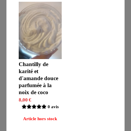
Chantilly de
karité et
d'amande douce
parfumée à la
noix de coco
8,00
€
0 avis
Article hors stock