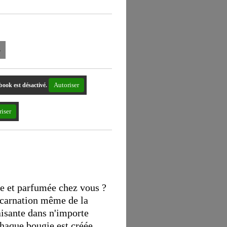
r
Autoriser
book est désactivé.
iser
e et parfumée chez vous ?
incarnation même de la
isante dans n'importe
Chaque bougie est créée