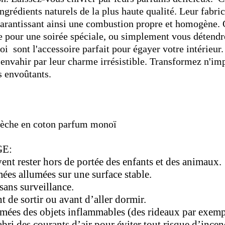
ingrédients naturels de la plus haute qualité. Leur fabri
garantissant ainsi une combustion propre et homogène. 
pour une soirée spéciale, ou simplement vous détendr
oi sont l'accessoire parfait pour égayer votre intérieur
 envahir par leur charme irrésistible. Transformez n'im
s envoûtants.
mèche en coton parfum monoï
E:
nt rester hors de portée des enfants et des animaux.
ées allumées sur une surface stable.
sans surveillance.
 de sortir ou avant d’aller dormir.
mées des objets inflammables (des rideaux par exemp
bri des courants d’air pour éviter tout risque d’incen