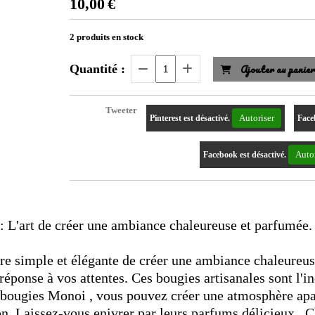
10,00
€
2
produits en stock
Ajouter au panie
Quantité :
Tweeter
Autoriser
Pinterest est désactivé.
Face
Autor
Facebook est désactivé.
L'art de créer une ambiance chaleureuse et parfumée.
e simple et élégante de créer une ambiance chaleureus
éponse à vos attentes. Ces bougies artisanales sont l'
s bougies Monoi , vous pouvez créer une atmosphère apa
on. Laissez-vous enivrer par leurs parfums délicieux. 