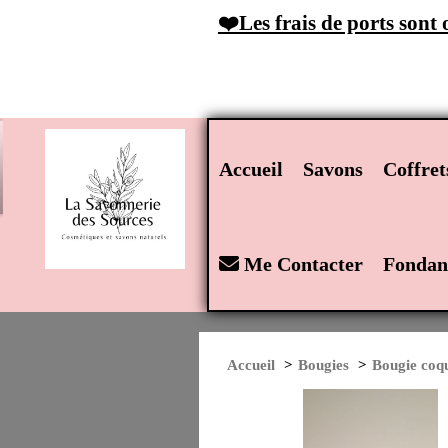
Panneau de gestion des cookies
❤️Les frais de ports sont
Accueil
Savons
Coffre
Me Contacter
Fondan
Accueil
Bougies
Bougie coq