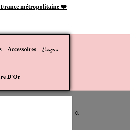
n France métropolitaine ❤️
Bougies
s
Accessoires
re D'Or