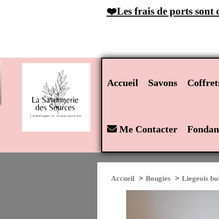
Panneau de gestion des cookies
❤️Les frais de ports sont
Accueil
Savons
Coffre
Me Contacter
Fondan
Accueil
Bougies
Liegeois bo