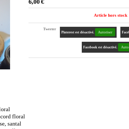
6,00
€
Article hors stock
Tweeter
Autoriser
Pinterest est désactivé.
Face
Autor
Facebook est désactivé.
loral
ccord floral
se, santal