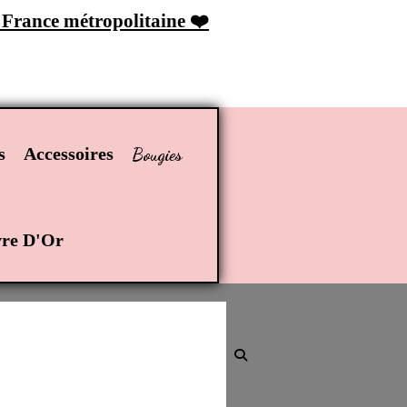
n France métropolitaine ❤️
Bougies
s
Accessoires
re D'Or