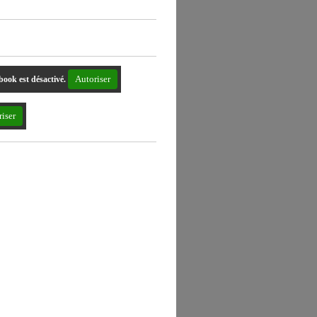
Autoriser
book est désactivé.
iser