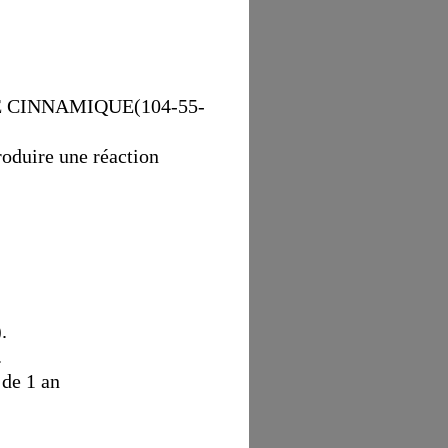
DE CINNAMIQUE(104-55-
uire une réaction
.
.
 de 1 an