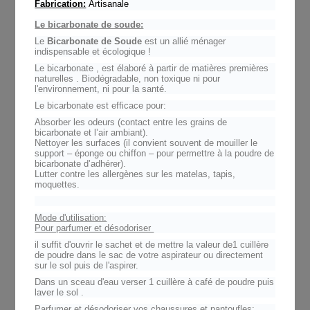
Fabrication:
Artisanale
Le bicarbonate de soude:
Le
Bicarbonate de Soude
est un allié ménager
indispensable et écologique !
Le bicarbonate , est élaboré à partir de matières premières
naturelles . Biodégradable, non toxique ni pour
l'environnement, ni pour la santé.
Le bicarbonate est efficace pour:
Absorber les odeurs (contact entre les grains de
bicarbonate et l’air ambiant).
Nettoyer les surfaces (il convient souvent de mouiller le
support – éponge ou chiffon – pour permettre à la poudre de
bicarbonate d’adhérer).
Lutter contre les allergènes sur les matelas, tapis,
moquettes.
Mode d'utilisation:
Pour parfumer et désodoriser
il suffit d'ouvrir le sachet et de mettre la valeur de1 cuillère
de poudre dans le sac de votre aspirateur ou directement
sur le sol puis de l'aspirer.
Dans un sceau d'eau verser 1 cuillère à café de poudre puis
laver le sol .
Parfumer et désodoriser vos chaussures et pantoufles: