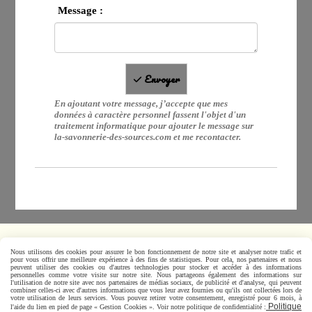
Message :
Envoyer
En ajoutant votre message, j’accepte que mes
données à caractère personnel fassent l'objet d'un
traitement informatique pour ajouter le message sur
la-savonnerie-des-sources.com et me recontacter.
Nous utilisons des cookies pour assurer le bon fonctionnement de notre site et analyser notre trafic et
pour vous offrir une meilleure expérience à des fins de statistiques. Pour cela, nos partenaires et nous
peuvent utiliser des cookies ou d'autres technologies pour stocker et accéder à des informations
personnelles comme votre visite sur notre site. Nous partageons également des informations sur
Mentions Légales
Conditions générales de vente
Se
l'utilisation de notre site avec nos partenaires de médias sociaux, de publicité et d'analyse, qui peuvent
rétracter
Politique de confidentialité
Gestion cookies
Mon
combiner celles-ci avec d'autres informations que vous leur avez fournies ou qu'ils ont collectées lors de
votre utilisation de leurs services. Vous pouvez retirer votre consentement, enregistré pour 6 mois, à
Compte
Créer un site internet
Politique
l'aide du lien en pied de page « Gestion Cookies ». Voir notre politique de confidentialité :